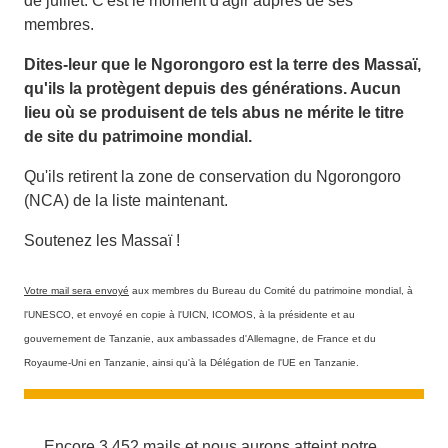
de juillet. C'est le moment d'agir auprès de ses
membres.
Dites-leur que le Ngorongoro est la terre des Massaï,
qu'ils la protègent depuis des générations. Aucun
lieu où se produisent de tels abus ne mérite le titre
de site du patrimoine mondial.
Qu'ils retirent la zone de conservation du Ngorongoro
(NCA) de la liste maintenant.
Soutenez les Massaï !
Votre mail sera envoyé
aux membres du Bureau du Comité du patrimoine mondial, à
l'UNESCO, et envoyé en copie à l'UICN, ICOMOS, à la présidente et au
gouvernement de Tanzanie, aux ambassades d'Allemagne, de France et du
Royaume-Uni en Tanzanie, ainsi qu'à la Délégation de l'UE en Tanzanie.
Encore 3,452 mails et nous aurons atteint notre