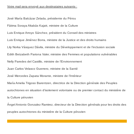
Votre mail sera envoyé aux destinataires suivants :
José María Balcázar Zelada, présidente du Pérou
Fátima Soraya Altabás Kajatt, ministre de la Culture
Luis Enrique Arroyo Sánchez, président du Conseil des ministres
Luis Enrique Jiménez Borra, ministre de la Justice et des droits humains
Lily Norka Vásquez Dávila, ministre du Développement et de l'inclusion sociale
Edith Betzabeth Pariona Valer, ministre des Femmes et populations vulnérables
Nelly Paredes del Castillo, ministre de l'Environnement
Juan Carlos Velasco Guerrero, ministre de la Santé
José Mercedes Zapata Morante, ministre de l'Intérieur
María Amelia Trigoso Barentzen, directrice de la Direction générale des Peuples
autochtones en situation d'isolement volontaire ou de premier contact du ministère de
la Culture péruvien
Ángel Antonio Gonzalez Ramirez, directeur de la Direction générals pour les droits des
peuples autochtones du ministère de la Culture péruvien