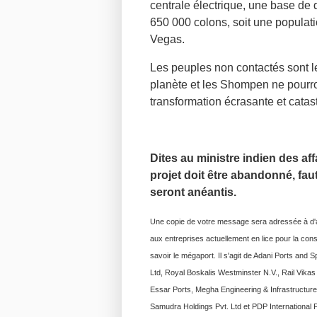
centrale électrique, une base de d
650 000 colons, soit une populati
Vegas.
Les peuples non contactés sont l
planète et les Shompen ne pourro
transformation écrasante et catast
Dites au ministre indien des af
projet doit être abandonné, fa
seront anéantis.
Une copie de votre message sera adressée à d'a
aux entreprises actuellement en lice pour la cons
savoir le mégaport. Il s'agit de Adani Ports and
Ltd, Royal Boskalis Westminster N.V., Rail Vikas
Essar Ports, Megha Engineering & Infrastructur
Samudra Holdings Pvt. Ltd et PDP International P