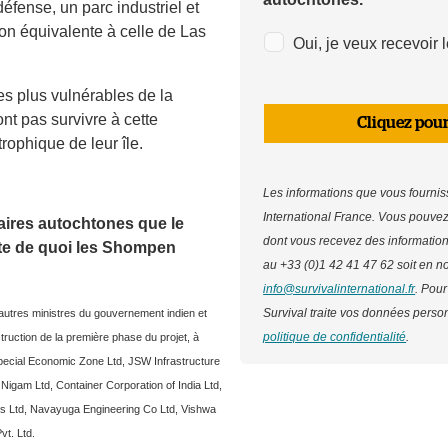
éfense, un parc industriel et
on équivalente à celle de Las
Oui, je veux recevoir 
es plus vulnérables de la
nt pas survivre à cette
Cliquez pour
rophique de leur île.
Les informations que vous fournis
International France. Vous pouve
faires autochtones que le
dont vous recevez des information
ute de quoi les Shompen
au +33 (0)1 42 41 47 62 soit en n
info@survivalinternational.fr
. Pour
Survival traite vos données person
utres ministres du gouvernement indien et
politique de confidentialité
.
truction de la première phase du projet, à
 Special Economic Zone Ltd, JSW Infrastructure
 Nigam Ltd, Container Corporation of India Ltd,
es Ltd, Navayuga Engineering Co Ltd, Vishwa
vt. Ltd.