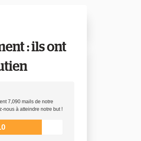
nt : ils ont
utien
t 7,090 mails de notre
z-nous à atteindre notre but !
10