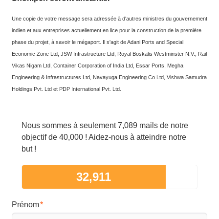
Une copie de votre message sera adressée à d'autres ministres du gouvernement
indien et aux entreprises actuellement en lice pour la construction de la première
phase du projet, à savoir le mégaport. Il s'agit de Adani Ports and Special
Economic Zone Ltd, JSW Infrastructure Ltd, Royal Boskalis Westminster N.V., Rail
Vikas Nigam Ltd, Container Corporation of India Ltd, Essar Ports, Megha
Engineering & Infrastructures Ltd, Navayuga Engineering Co Ltd, Vishwa Samudra
Holdings Pvt. Ltd et PDP International Pvt. Ltd.
Nous sommes à seulement 7,089 mails de notre
objectif de 40,000 ! Aidez-nous à atteindre notre
but !
32,911
Prénom