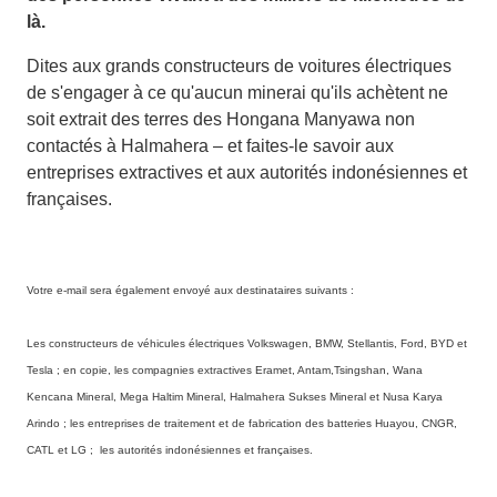
là.
Dites aux grands constructeurs de voitures électriques
de s'engager à ce qu'aucun minerai qu'ils achètent ne
soit extrait des terres des Hongana Manyawa non
contactés à Halmahera – et faites-le savoir aux
entreprises extractives et aux autorités indonésiennes et
françaises.
Votre e-mail sera également envoyé aux destinataires suivants :
Les constructeurs de véhicules électriques Volkswagen, BMW, Stellantis, Ford, BYD et 
Tesla ; en copie, les compagnies extractives Eramet, Antam,Tsingshan, Wana 
Kencana Mineral, Mega Haltim Mineral, Halmahera Sukses Mineral et Nusa Karya 
Arindo ; les entreprises de traitement et de fabrication des batteries Huayou, CNGR, 
CATL et LG ;  les autorités indonésiennes et françaises.