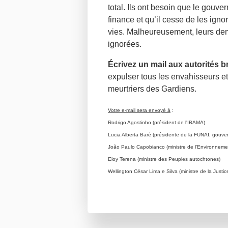
total. Ils ont besoin que le gouve
finance et qu’il cesse de les ignor
vies. Malheureusement, leurs de
ignorées.
Écrivez un mail aux autorités b
expulser tous les envahisseurs et 
meurtriers des Gardiens.
Votre e-mail sera envoyé à
:
Rodrigo Agostinho (président de l'IBAMA)
Lucia Alberta Baré (présidente de la FUNAI, gouver
João Paulo Capobianco (ministre de l'Environneme
Eloy Terena (ministre des Peuples autochtones)
Wellington César Lima e Silva (ministre de la Justic