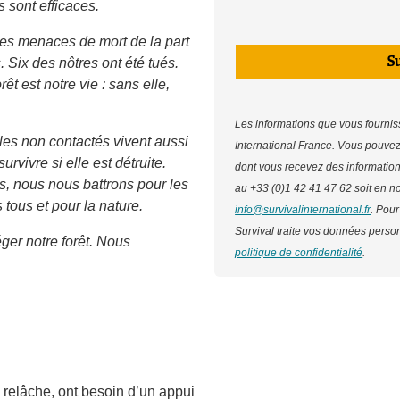
 sont efficaces.
s menaces de mort de la part
S
. Six des nôtres ont été tués.
êt est notre vie : sans elle,
Les informations que vous fournis
les non contactés vivent aussi
International France. Vous pouve
urvivre si elle est détruite.
dont vous recevez des information
, nous nous battrons pour les
au +33 (0)1 42 41 47 62 soit en n
tous et pour la nature.
info@survivalinternational.fr
. Pour
Survival traite vos données person
éger notre forêt. Nous
politique de confidentialité
.
s relâche, ont besoin d’un appui