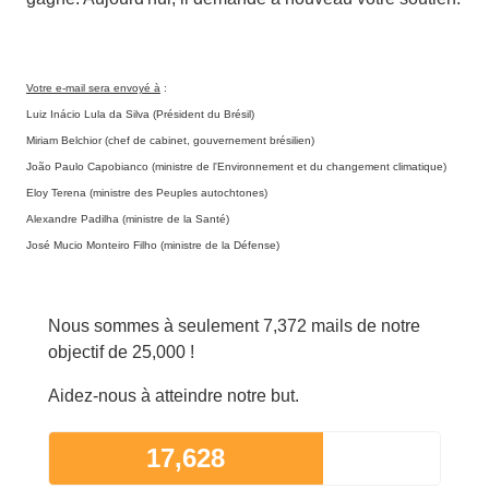
Votre e-mail sera envoyé à
:
Luiz Inácio Lula da Silva (Président du Brésil)
Miriam Belchior (chef de cabinet, gouvernement brésilien)
João Paulo Capobianco (ministre de l'Environnement et du changement climatique)
Eloy Terena (ministre des Peuples autochtones)
Alexandre Padilha (ministre de la Santé)
José Mucio Monteiro Filho (ministre de la Défense)
Nous sommes à seulement 7,372 mails de notre
objectif de 25,000 !
Aidez-nous à atteindre notre but.
17,628