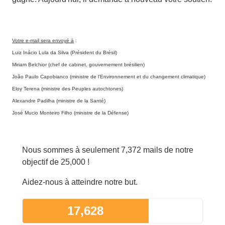
Votre e-mail sera envoyé à
:
Luiz Inácio Lula da Silva (Président du Brésil)
Miriam Belchior (chef de cabinet, gouvernement brésilien)
João Paulo Capobianco (ministre de l'Environnement et du changement climatique)
Eloy Terena (ministre des Peuples autochtones)
Alexandre Padilha (ministre de la Santé)
José Mucio Monteiro Filho (ministre de la Défense)
Nous sommes à seulement 7,372 mails de notre
objectif de 25,000 !
Aidez-nous à atteindre notre but.
17,628